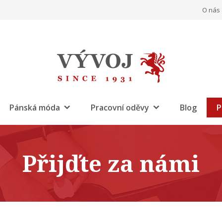
O nás
Pánská móda
Pracovní oděvy
Blog
P
Přijďte za námi