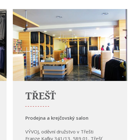
TŘEŠŤ
Prodejna a krejčovský salon
VÝVOJ, oděvní družstvo v Třešti
Franze Kafky 341/13, 589 01, Třešť