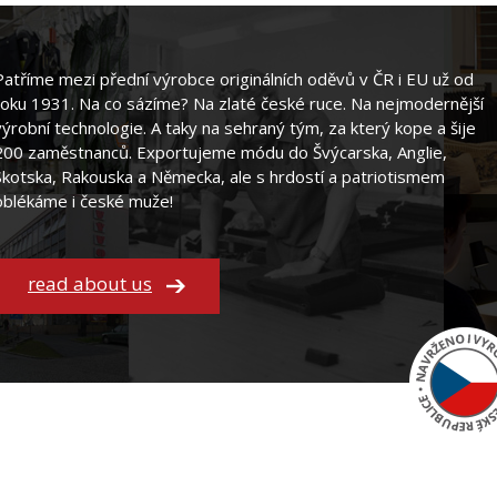
Patříme mezi přední výrobce originálních oděvů v ČR i EU už od
roku 1931. Na co sázíme? Na zlaté české ruce. Na nejmodernější
výrobní technologie. A taky na sehraný tým, za který kope a šije
200 zaměstnanců. Exportujeme módu do Švýcarska, Anglie,
Skotska, Rakouska a Německa, ale s hrdostí a patriotismem
oblékáme i české muže!
read about us