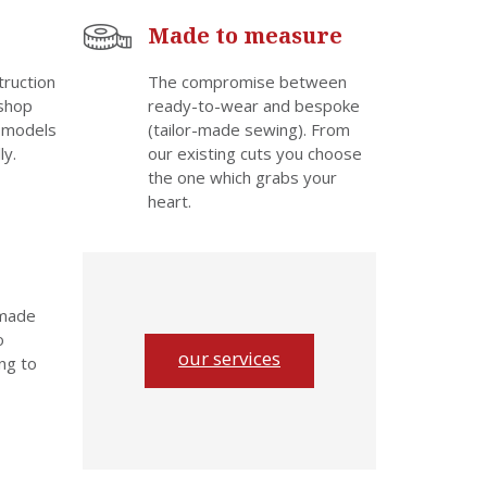
Made to measure
truction
The compromise between
shop
ready-to-wear and bespoke
 models
(tailor-made sewing). From
ly.
our existing cuts you choose
the one which grabs your
heart.
-made
o
our services
ng to