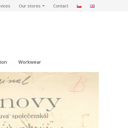
vices
Our stores
Contact
hion
Workwear