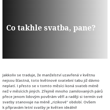
Co takhle svatba, pane?
Jakkoliv se traduje, že manželství uzavřená v květnu
nejsou šťastná, toto květnové svatební tabu již dávno
neplatí. I přesto se v tomto měsíci koná svateb méně
než v měsících jiných. Zřejmě mnoho zamilovaných párů
přece jenom lidovým pověrám věří a raději si termín své
svatby stanovuje na méně „rizikové“ období. Ovšem
k přípravám letní svatby je květen ideální!