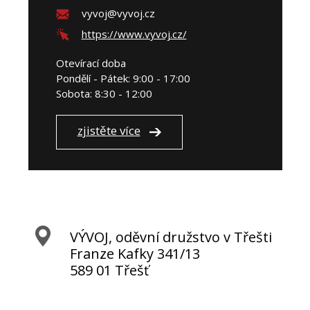
vyvoj@vyvoj.cz
https://www.vyvoj.cz/
Otevírací doba
Pondělí - Pátek: 9:00 - 17:00
Sobota: 8:30 - 12:00
zjistěte více
VÝVOJ, oděvní družstvo v Třešti
Franze Kafky 341/13
589 01 Třešť