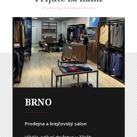
BRNO
Prodejna a krejčovský salon
VÝVOJ, oděvní družstvo v Třešti