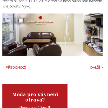
těchto služeb a 11.11.2015 otevřela nový salon pod názvem
Krejčovství Vývoj.
< PŘEDCHOZÍ
DALŠÍ >
Móda pro vás není
otrava?
Sledujte náš žurnál!