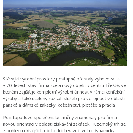
Stávající výrobní prostory postupně přestaly vyhovovat a
v 70. letech staví firma zcela nový objekt v centru Třeště, ve
kterém zajišťuje kompletní výrobní činnost v rámci konfekční
výroby a také ucelený rozsah služeb pro veřejnost v oblasti
pánské a dámské zakázky, kožešnictví, pletáže a prádla.
Polistopadové společenské změny znamenaly pro firmu
novou orientaci v oblasti získávání zakázek. Tuzemský trh se
z pohledu dřívějších obchodních vazeb velmi dynamicky