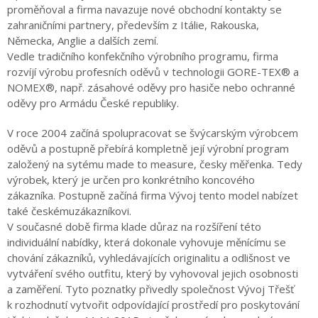
proměňoval a firma navazuje nové obchodní kontakty se
zahraničními partnery, především z Itálie, Rakouska,
Německa, Anglie a dalších zemí.
Vedle tradičního konfekčního výrobního programu, firma
rozvíjí výrobu profesních oděvů v technologii GORE-TEX® a
NOMEX®, např. zásahové oděvy pro hasiče nebo ochranné
oděvy pro Armádu České republiky.
V roce 2004 začíná spolupracovat se švýcarským výrobcem
oděvů a postupně přebírá kompletně její výrobní program
založený na sytému made to measure, česky měřenka. Tedy
výrobek, který je určen pro konkrétního koncového
zákazníka. Postupně začíná firma Vývoj tento model nabízet
také českémuzákazníkovi.
V současné době firma klade důraz na rozšíření této
individuální nabídky, která dokonale vyhovuje měnícímu se
chování zákazníků, vyhledávajících originalitu a odlišnost ve
vytváření svého outfitu, který by vyhovoval jejich osobnosti
a zaměření. Tyto poznatky přivedly společnost Vývoj Třešť
k rozhodnutí vytvořit odpovídající prostředí pro poskytování