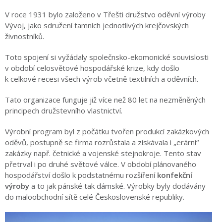
V roce 1931 bylo založeno v Třešti družstvo oděvní výroby
Vývoj, jako sdružení tamních jednotlivých krejčovských
živnostníků.
Toto spojení si vyžádaly společnsko-ekomonické souvislosti
v období celosvětové hospodářské krize, kdy došlo
k celkové recesi všech výrob včetně textilních a oděvních.
Tato organizace funguje již více než 80 let na nezměněných
principech družstevního vlastnictví.
Výrobní program byl z počátku tvořen produkcí zakázkových
oděvů, postupně se firma rozrůstala a získávala i „erární“
zakázky např. četnické a vojenské stejnokroje. Tento stav
přetrval i po druhé světové válce. V období plánovaného
hospodářství došlo k podstatnému rozšíření
konfekční
výroby
a to jak pánské tak dámské. Výrobky byly dodávány
do maloobchodní sítě celé Československé republiky.