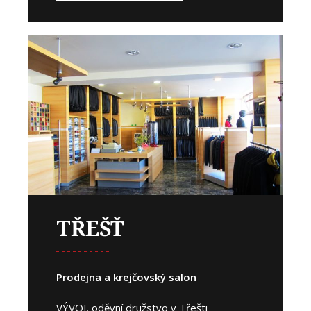
TŘEŠŤ
Prodejna a krejčovský salon
VÝVOJ, oděvní družstvo v Třešti