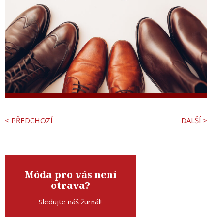
< PŘEDCHOZÍ
DALŠÍ >
Móda pro vás není
otrava?
Sledujte náš žurnál!