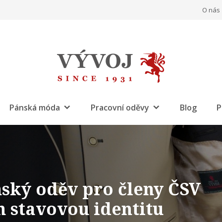
O nás
Pánská móda
Pracovní oděvy
Blog
P
ský oděv pro členy ČSV
h stavovou identitu