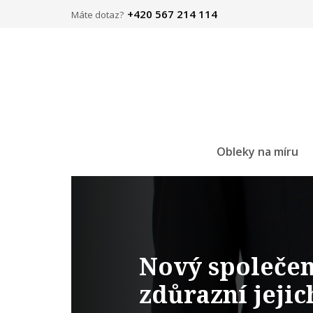
+420 567 214 114
Máte dotaz?
Obleky na míru
Nový společen
zdůrazní jejic