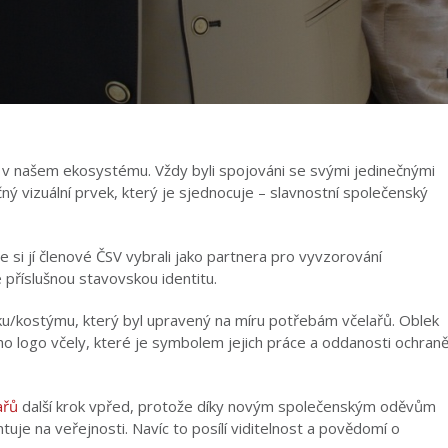
 role v našem ekosystému. Vždy byli spojováni se svými jedinečnými
ný vizuální prvek, který je sjednocuje – slavnostní společenský
e si jí členové ČSV vybrali jako partnera pro vyvzorování
příslušnou stavovskou identitu.
eku/kostýmu, který byl upravený na míru potřebám včelařů. Oblek
ho logo včely, které je symbolem jejich práce a oddanosti ochran
ařů
další krok vpřed, protože díky novým společenským oděvům
ntuje na veřejnosti. Navíc to posílí viditelnost a povědomí o