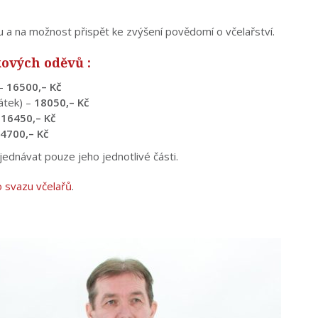
u a na možnost přispět ke zvýšení povědomí o včelařství.
ových oděvů :
 –
16500,– Kč
átek) –
18050,– Kč
–
16450,– Kč
4700,– Kč
ednávat pouze jeho jednotlivé části.
o svazu včelařů
.