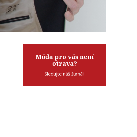
Móda pro vás není
otrava?
Sledujte náš žurnál!
ě