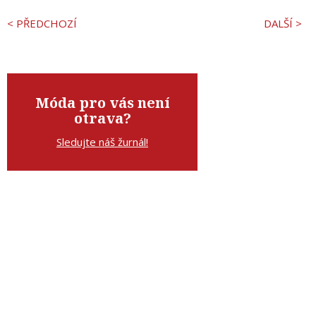
< PŘEDCHOZÍ
DALŠÍ >
Móda pro vás není
otrava?
Sledujte náš žurnál!