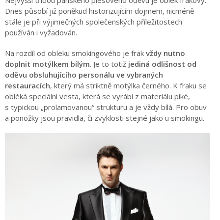
Nejvyšší třídou pánského plesového oděvu je oblek frakový.
Dnes působí již poněkud historizujícím dojmem, nicméně
stále je při výjimečných společenských příležitostech
používán i vyžadován.
Na rozdíl od obleku smokingového je frak
vždy nutno
doplnit motýlkem bílým
. Je to totiž
jediná odlišnost od
oděvu obsluhujícího personálu ve vybraných
restauracích
, který má striktně motýlka černého. K fraku se
obléká speciální vesta, která se vyrábí z materiálu piké,
s typickou „prolamovanou“ strukturu a je vždy bílá. Pro obuv
a ponožky jsou pravidla, či zvyklosti stejné jako u smokingu.