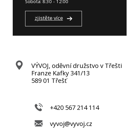
Sobota: 8:30 - 12:00
zjistěte více
VÝVOJ, oděvní družstvo v Třešti
Franze Kafky 341/13
589 01 Třešť
+420 567 214 114
vyvoj@vyvoj.cz