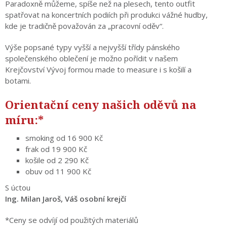
Paradoxně můžeme, spíše než na plesech, tento outfit
spatřovat na koncertních podiích při produkci vážné hudby,
kde je tradičně považován za „pracovní oděv“.
Výše popsané typy vyšší a nejvyšší třídy pánského
společenského oblečení je možno pořídit v našem
Krejčovství Vývoj formou made to measure i s košilí a
botami.
Orientační ceny našich oděvů na
míru:*
smoking od 16 900 Kč
frak od 19 900 Kč
košile od 2 290 Kč
obuv od 11 900 Kč
S úctou
Ing. Milan Jaroš, Váš osobní krejčí
*Ceny se odvíjí od použitých materiálů