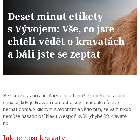
Deset minut etikety
s Vývojem: Vše, co jste
chtěli vědět o kravatách
a báli jste se zeptat
Bez kravaty ani ránu! Anebo snad ano? Projděte si s námi
situace, kdy je kravata nutnost a kdy ji naopak můžete
nechat doma. S klidným svědomím a vědomím, že vám nikdo
nemůže nasadit psí hlavu. Alespoň kvůli (chybějící) kravatě
ne.
Jak se nosí kravaty