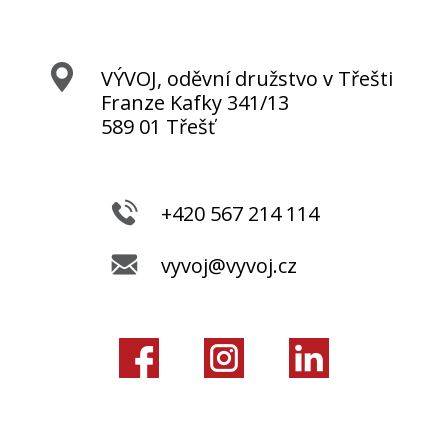
VÝVOJ, oděvní družstvo v Třešti
Franze Kafky 341/13
589 01 Třešť
+420 567 214 114
vyvoj@vyvoj.cz