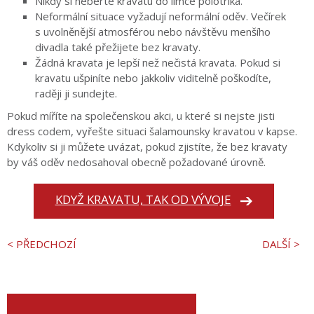
Nikdy si neberte kravatu do límce polotrika.
Neformální situace vyžadují neformální oděv. Večírek
s uvolněnější atmosférou nebo návštěvu menšího
divadla také přežijete bez kravaty.
Žádná kravata je lepší než nečistá kravata. Pokud si
kravatu ušpiníte nebo jakkoliv viditelně poškodíte,
raději ji sundejte.
Pokud míříte na společenskou akci, u které si nejste jisti
dress codem, vyřešte situaci šalamounsky kravatou v kapse.
Kdykoliv si ji můžete uvázat, pokud zjistíte, že bez kravaty
by váš oděv nedosahoval obecně požadované úrovně.
KDYŽ KRAVATU, TAK OD VÝVOJE
< PŘEDCHOZÍ
DALŠÍ >