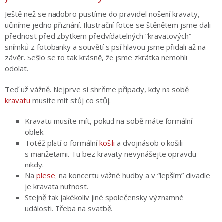
Ještě než se nadobro pustíme do pravidel nošení kravaty,
učiníme jedno přiznání. Ilustrační fotce se štěnětem jsme dali
přednost před zbytkem předvídatelných “kravatových”
snímků z fotobanky a souvětí s psí hlavou jsme přidali až na
závěr. Sešlo se to tak krásně, že jsme zkrátka nemohli
odolat.
Teď už vážně. Nejprve si shrňme případy, kdy na sobě
kravatu
musíte mít stůj co stůj.
Kravatu musíte mít, pokud na sobě máte formální
oblek.
Totéž platí o formální
košili
a dvojnásob o košili
s manžetami. Tu bez kravaty nevynášejte opravdu
nikdy.
Na
plese
, na koncertu vážné hudby a v “lepším” divadle
je kravata nutnost.
Stejně tak jakékoliv jiné společensky významné
události. Třeba na svatbě.