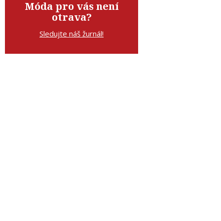
Móda pro vás není
otrava?
Sledujte náš žurnál!