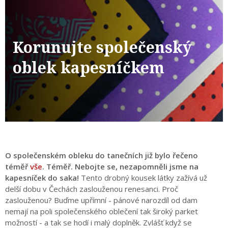
Korunujte společenský
oblek kapesníčkem
O společenském obleku do tanečních již bylo řečeno
téměř
vše
. Téměř. Nebojte se, nezapomněli jsme na
kapesníček do saka!
Tento drobný kousek látky zažívá už
delší dobu v Čechách zaslouženou renesanci. Proč
zaslouženou? Buďme upřímní - pánové narozdíl od dam
nemají na poli společenského oblečení tak široký parket
možností - a tak se hodí i malý doplněk. Zvlášť když se