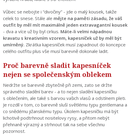
Vůbec se nebojte i “divočiny” - jde o malý kousek, takže
celek to snese. Stále ale
mějte na paměti zásadu, že váš
outfit by měl mít maximálně jeden extravagantní kousek
- dva a více už by byl cirkus.
Máte-li velmi nápadnou
kravatu s kreativním vzorem, kapesníček už by měl být
umírněný.
Zkrátka kapesníček musí zapadnout do koncepce
celého outfitu plus vše musí barevně dokonale ladit.
Proč barevně sladit kapesníček
nejen se společenským oblekem
Nedržte se barevně zbytečně při zemi, zato se držte
správného sladění barev - a to nejen sladění kapesníčku
s oblečením, ale také s barvou vašich vlasů a odstínem pleti.
Je rozdíl v tom, co barevně sluší světlému typu gentlemana a
co snědému jižanskému typu. Úkolem kapesníčku má být
lichotivě podtrhnout nositelovy rysy, a přitom nebýt
přehnaně výrazný a strhnout tak na sebe všechnu
pozornost.