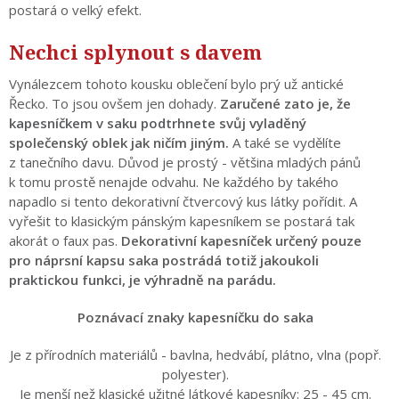
postará o velký efekt.
Nechci splynout s davem
Vynálezcem tohoto kousku oblečení bylo prý už antické
Řecko. To jsou ovšem jen dohady.
Zaručené zato je, že
kapesníčkem v saku podtrhnete svůj vyladěný
společenský oblek jak ničím jiným.
A také se vydělíte
z tanečního davu. Důvod je prostý - většina mladých pánů
k tomu prostě nenajde odvahu. Ne každého by takého
napadlo si tento dekorativní čtvercový kus látky pořídit. A
vyřešit to klasickým pánským kapesníkem se postará tak
akorát o faux pas.
Dekorativní kapesníček určený pouze
pro náprsní kapsu saka postrádá totiž jakoukoli
praktickou funkci, je výhradně na parádu.
Poznávací znaky kapesníčku do saka
Je z přírodních materiálů - bavlna, hedvábí, plátno, vlna (popř.
polyester).
Je menší než klasické užitné látkové kapesníky: 25 - 45 cm.