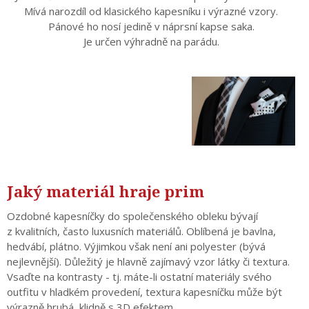
Mívá narozdíl od klasického kapesníku i výrazné vzory.
Pánové ho nosí jedině v náprsní kapse saka.
Je určen výhradně na parádu.
Jaký materiál hraje prim
Ozdobné kapesníčky do společenského obleku bývají
z kvalitních, často luxusních materiálů. Oblíbená je bavlna,
hedvábí, plátno. Výjimkou však není ani polyester (bývá
nejlevnější). Důležitý je hlavně zajímavý vzor látky či textura.
Vsaďte na kontrasty - tj. máte-li ostatní materiály svého
outfitu v hladkém provedení, textura kapesníčku může být
výrazně hrubá, klidně s 3D efektem.