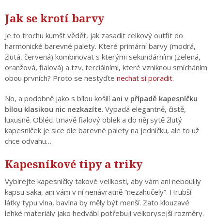
Jak se krotí barvy
Je to trochu kumšt vědět, jak zasadit celkový outfit do
harmonické barevné palety. Které primární barvy (modrá,
žlutá, červená) kombinovat s kterými sekundárními (zelená,
oranžová, fialová) a tzv. terciálními, které vzniknou smícháním
obou prvních? Proto se nestyďte
nechat si poradit
.
No, a podobně jako s bílou košilí
ani v případě kapesníčku
bílou klasikou nic nezkazíte
. Vypadá elegantně, čistě,
luxusně. Obléci tmavě fialový oblek a do něj sytě žlutý
kapesníček je sice dle barevné palety na jedničku, ale to už
chce odvahu…
Kapesníkové tipy a triky
Vybírejte kapesníčky takové velikosti, aby vám ani neboulily
kapsu saka, ani vám v ní nenávratně “nezahučely”. Hrubší
látky typu vlna, bavlna by měly být menší. Zato klouzavé
lehké materiály jako hedvábí potřebují velkorysejší rozměry.