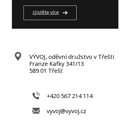
zjistěte více
VÝVOJ, oděvní družstvo v Třešti
Franze Kafky 341/13
589 01 Třešť
+420 567 214 114
vyvoj@vyvoj.cz