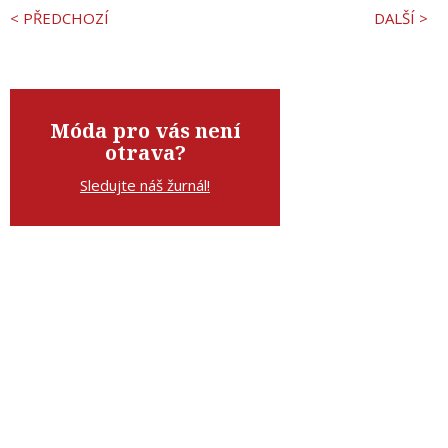
< PŘEDCHOZÍ
DALŠÍ >
Móda pro vás není
otrava?
Sledujte náš žurnál!