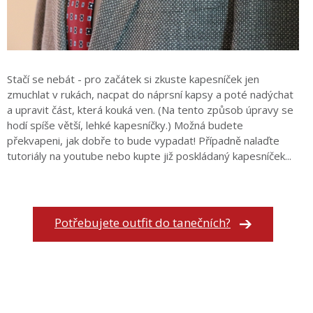
Stačí se nebát - pro začátek si zkuste kapesníček jen
zmuchlat v rukách, nacpat do náprsní kapsy a poté nadýchat
a upravit část, která kouká ven. (Na tento způsob úpravy se
hodí spíše větší, lehké kapesníčky.) Možná budete
překvapeni, jak dobře to bude vypadat! Případně nalaďte
tutoriály na youtube nebo kupte již poskládaný kapesníček...
Potřebujete outfit do tanečních?