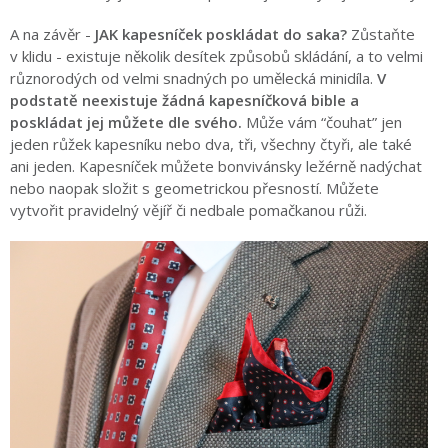
A na závěr -
JAK kapesníček poskládat do saka?
Zůstaňte
v klidu - existuje několik desítek způsobů skládání, a to velmi
různorodých od velmi snadných po umělecká minidíla.
V
podstatě neexistuje žádná kapesníčková bible a
poskládat jej můžete dle svého.
Může vám “čouhat” jen
jeden růžek kapesníku nebo dva, tři, všechny čtyři, ale také
ani jeden. Kapesníček můžete bonvivánsky ležérně nadýchat
nebo naopak složit s geometrickou přesností. Můžete
vytvořit pravidelný vějíř či nedbale pomačkanou růži.