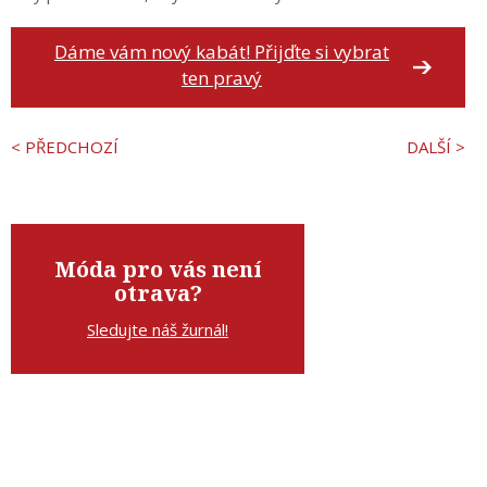
Dáme vám nový kabát! Přijďte si vybrat
ten pravý
< PŘEDCHOZÍ
DALŠÍ >
Móda pro vás není
otrava?
Sledujte náš žurnál!