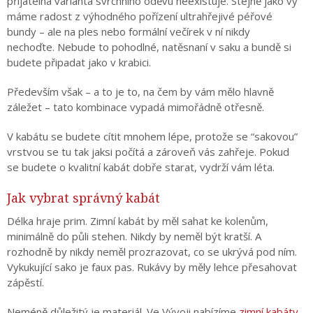
přijatelná varianta svrchního oděvu neexistuje. Stejně jako vy
máme radost z výhodného pořízení ultrahřejivé péřové
bundy – ale na ples nebo formální večírek v ní nikdy
nechoďte. Nebude to pohodlné, natěsnaní v saku a bundě si
budete připadat jako v krabici.
Především však – a to je to, na čem by vám mělo hlavně
záležet – tato kombinace vypadá mimořádně otřesně.
V kabátu se budete cítit mnohem lépe, protože se “sakovou”
vrstvou se tu tak jaksi počítá a zároveň vás zahřeje. Pokud
se budete o kvalitní kabát dobře starat, vydrží vám léta.
Jak vybrat správný kabát
Délka hraje prim. Zimní kabát by měl sahat ke kolenům,
minimálně do půli stehen. Nikdy by neměl být kratší. A
rozhodně by nikdy neměl prozrazovat, co se ukrývá pod ním.
Vykukující sako je faux pas. Rukávy by měly lehce přesahovat
zápěstí.
Neméně důležitý je materiál. Ve Vývoji nabízíme
zimní kabáty