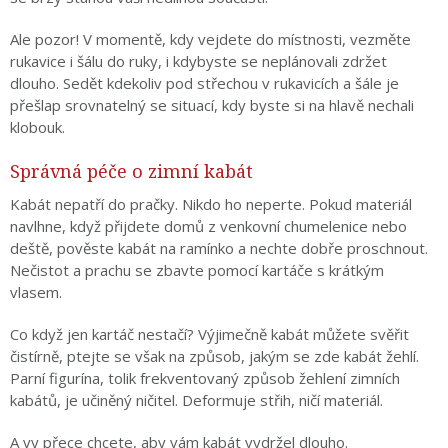
Ale pozor! V momentě, kdy vejdete do místnosti, vezměte
rukavice i šálu do ruky, i kdybyste se neplánovali zdržet
dlouho. Sedět kdekoliv pod střechou v rukavicích a šále je
přešlap srovnatelný se situací, kdy byste si na hlavě nechali
klobouk.
Správná péče o zimní kabát
Kabát nepatří do pračky. Nikdo ho neperte. Pokud materiál
navlhne, když přijdete domů z venkovní chumelenice nebo
deště, pověste kabát na ramínko a nechte dobře proschnout.
Nečistot a prachu se zbavte pomocí kartáče s krátkým
vlasem.
Co když jen kartáč nestačí? Výjimečně kabát můžete svěřit
čistírně, ptejte se však na způsob, jakým se zde kabát žehlí.
Parní figurína, tolik frekventovaný způsob žehlení zimních
kabátů, je učiněný ničitel. Deformuje střih, ničí materiál.
A vy přece chcete, aby vám kabát vydržel dlouho.