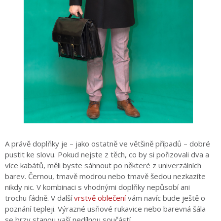
A právě doplňky je – jako ostatně ve většině případů – dobré
pustit ke slovu. Pokud nejste z těch, co by si pořizovali dva a
více kabátů, měli byste sáhnout po některé z univerzálních
barev. Černou, tmavě modrou nebo tmavě šedou nezkazíte
nikdy nic. V kombinaci s vhodnými doplňky nepůsobí ani
trochu fádně. V další
vrstvě oblečení
vám navíc bude ještě o
poznání tepleji. Výrazné usňové rukavice nebo barevná šála
se brzy stanou vaší nedílnou součástí.