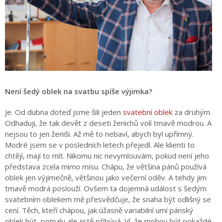
Není šedý oblek na svatbu spíše výjimka?
Je. Od dubna doteď jsme šili jeden
svatební oblek
za druhým.
Odhaduji, že tak devět z deseti ženichů volí tmavě modrou. A
nejsou to jen ženiši. Až mě to nebaví, abych byl upřímný.
Modré jsem se v posledních letech přejedl. Ale klienti to
chtějí, mají to mít. Nikomu nic nevymlouvám, pokud není jeho
představa zcela mimo mísu. Chápu, že většina pánů používá
oblek jen výjimečně, většinou jako večerní oděv. A tehdy jim
tmavě modrá poslouží. Ovšem ta dojemná událost s šedým
svatebním oblekem mě přesvědčuje, že snaha být odlišný se
cení. Těch, kteří chápou, jak úžasně variabilní umí pánský
oblek být, pomalu ale jistě přibývá. Ví, že mohou být pokaždé