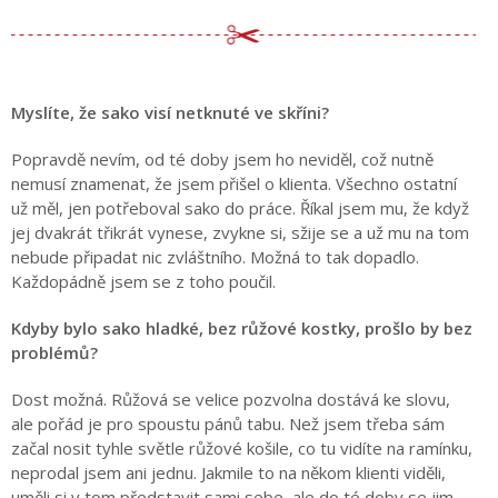
Myslíte, že sako visí netknuté ve skříni?
Popravdě nevím, od té doby jsem ho neviděl, což nutně
nemusí znamenat, že jsem přišel o klienta. Všechno ostatní
už měl, jen potřeboval sako do práce. Říkal jsem mu, že když
jej dvakrát třikrát vynese, zvykne si, sžije se a už mu na tom
nebude připadat nic zvláštního. Možná to tak dopadlo.
Každopádně jsem se z toho poučil.
Kdyby bylo sako hladké, bez růžové kostky, prošlo by bez
problémů?
Dost možná. Růžová se velice pozvolna dostává ke slovu,
ale pořád je pro spoustu pánů tabu. Než jsem třeba sám
začal nosit tyhle světle růžové košile, co tu vidíte na ramínku,
neprodal jsem ani jednu. Jakmile to na někom klienti viděli,
uměli si v tom představit sami sebe, ale do té doby se jim