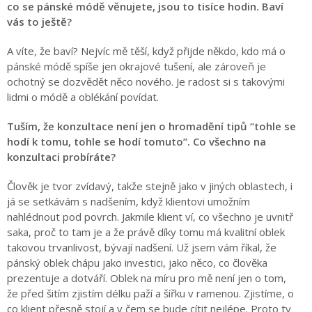
co se pánské módě věnujete, jsou to tisíce hodin. Baví
vás to ještě?
A víte, že baví? Nejvíc mě těší, když přijde někdo, kdo má o
pánské módě spíše jen okrajové tušení, ale zároveň je
ochotný se dozvědět něco nového. Je radost si s takovými
lidmi o módě a oblékání povídat.
Tuším, že konzultace není jen o hromadění tipů “tohle se
hodí k tomu, tohle se hodí tomuto”. Co všechno na
konzultaci probíráte?
Člověk je tvor zvídavý, takže stejně jako v jiných oblastech, i
já se setkávám s nadšením, když klientovi umožním
nahlédnout pod povrch. Jakmile klient ví, co všechno je uvnitř
saka, proč to tam je a že právě díky tomu má kvalitní oblek
takovou trvanlivost, bývají nadšení. Už jsem vám říkal, že
pánský oblek chápu jako investici, jako něco, co člověka
prezentuje a dotváří. Oblek na míru pro mě není jen o tom,
že před šitím zjistím délku paží a šířku v ramenou. Zjistíme, o
co klient přesně stojí a v čem se bude cítit nejlépe. Proto ty