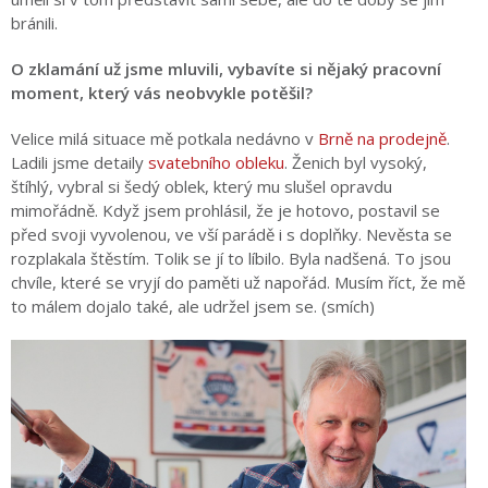
bránili.
O zklamání už jsme mluvili, vybavíte si nějaký pracovní
moment, který vás neobvykle potěšil?
Velice milá situace mě potkala nedávno v
Brně na prodejně
.
Ladili jsme detaily
svatebního obleku
. Ženich byl vysoký,
štíhlý, vybral si šedý oblek, který mu slušel opravdu
mimořádně. Když jsem prohlásil, že je hotovo, postavil se
před svoji vyvolenou, ve vší parádě i s doplňky. Nevěsta se
rozplakala štěstím. Tolik se jí to líbilo. Byla nadšená. To jsou
chvíle, které se vryjí do paměti už napořád. Musím říct, že mě
to málem dojalo také, ale udržel jsem se. (smích)