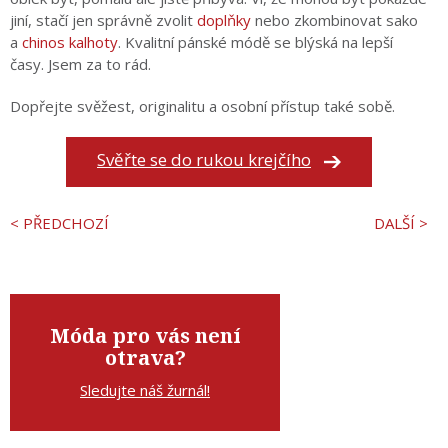
jiní, stačí jen správně zvolit
doplňky
nebo zkombinovat sako
a
chinos kalhoty
. Kvalitní pánské módě se blýská na lepší
časy. Jsem za to rád.
Dopřejte svěžest, originalitu a osobní přístup také sobě.
Svěřte se do rukou krejčího
< PŘEDCHOZÍ
DALŠÍ >
Móda pro vás není
otrava?
Sledujte náš žurnál!