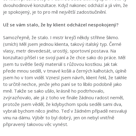
dvouhodinové konzultace. Když nakonec odchází a já vím, že
je spokojený, je to pro mě největší zadostiučinění.
Už se vám stalo, že by klient odcházel nespokojený?
Samozřejmě, že stalo. I mistr krejčí někdy střihne šikmo.
(smích) Měl jsem jednou klienta, takový italský typ. Černé
vlasy, metr devedesát, urostlý, sportovní postava. Na
konzultaci přišel i se svojí paní a že chce sako do práce. Měl
jsem tu světle šedý materiál s růžovou kostkou. Jak tak
přede mnou seděl, v tmavé košili a černých kalhotách, úplně
jsem ho v tom viděl. Vznesl jsem návrh, klient řekl, že takhle
to určitě nechce, jenže jeho paní se to líbilo podobně jako
mně. Takže se sako ušilo, krásně ho podtrhovalo,
zvýrazňovalo, ale já z toho ve finále žádnou radost neměl,
protože jsem věděl, že kdybychom spolu seděli sami dva,
vybrali bychom něco jiného. Teď v žádném případě nesvaluji
vinu na dámu. Výběr to byl dobrý, jen on nebyl vnitřně
připravený takovou věc vynést.