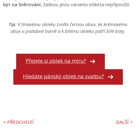
být na šněrování
, žádnou jinou variantu etiketa nepřipouští.
Tip:
K tmavému obleku zvolte černou obuv,
ke krémovému
obuv v podobné barvě a
k bílému obleku patří bílé boty.
Přejete si oblek na míru?
Hledáte pánský oblek na svatbu?
< PŘEDCHOZÍ
DALŠÍ >