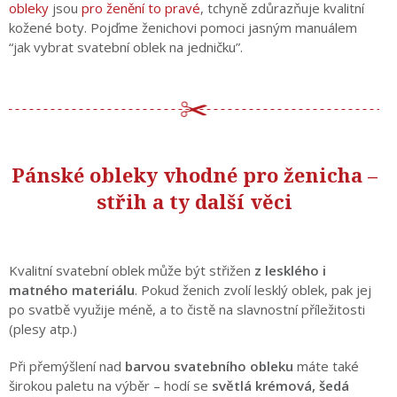
obleky
jsou
pro ženění to pravé
, tchyně zdůrazňuje kvalitní
kožené boty. Pojďme ženichovi pomoci jasným manuálem
“jak vybrat svatební oblek na jedničku”.
Pánské obleky vhodné pro ženicha –
střih a ty další věci
Kvalitní svatební oblek může být střižen
z lesklého i
matného materiálu
. Pokud ženich zvolí lesklý oblek, pak jej
po svatbě využije méně, a to čistě na slavnostní příležitosti
(plesy atp.)
Při přemýšlení nad
barvou svatebního obleku
máte také
širokou paletu na výběr – hodí se
světlá krémová, šedá