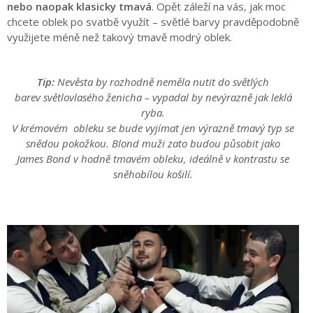
nebo naopak klasicky tmavá
. Opět záleží na vás, jak moc
chcete oblek po svatbě využít – světlé barvy pravděpodobně
využijete méně než takový tmavě modrý oblek.
Tip:
Nevěsta by rozhodně neměla nutit do světlých
barev
světlovlasého ženicha – vypadal by nevýrazně jak leklá
ryba.
V krémovém obleku se bude vyjímat jen výrazně tmavý typ
se
snědou pokožkou. Blond muži zato budou působit jako
James Bond v hodně tmavém obleku, ideálně v kontrastu
se
sněhobílou košilí.