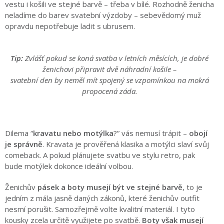
vestu i košili ve stejné barvě – třeba v bílé. Rozhodně ženicha
neladíme do barev svatební výzdoby – sebevědomý muž
opravdu nepotřebuje ladit s ubrusem.
Tip:
Zvlášť pokud se koná svatba v letních měsících,
je dobré
ženichovi připravit dvě náhradní košile –
svatební den by neměl mít spojený se vzpomínkou
na mokrá
propocená záda.
Dilema “
kravatu nebo motýlka
?” vás nemusí trápit –
obojí
je správně
. Kravata je prověřená klasika a motýlci slaví svůj
comeback. A pokud plánujete svatbu ve stylu retro, pak
bude motýlek dokonce ideální volbou.
Ženichův
pásek a boty musejí být ve stejné barvě
, to je
jedním z mála jasně daných zákonů, které ženichův outfit
nesmí porušit. Samozřejmě volte kvalitní materiál. I tyto
kousky zcela určitě využijete po svatbě.
Boty však musejí