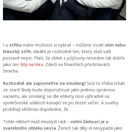
I u
střihu
máte možnost si vybrat – můžete zvolit
slim nebo
klasický střih
, ideální je rozhodně ten, který sluší vaší
postavě nejvíc. Platí, že oblek z půjčovny nesedne tak dobře
jako ten
šitý na míru
. Záleží na finančních představách
ženicha.
Rozhodně ale zapomeňte na smoking!
Sice to třeba tchán
ze staré školy bude doporučovat jako jedinou správnou
variantu, ale smoking se dle etikety nosí výhradně na
společenské události konající se po šesté večer. A svatby
probíhají většinou dopoledne, že.
Tohle někteří muži neuslyší rádi –
velmi žádoucí je u
svatebního obleku vesta
. Ženich tak díky ní nevypadá jako