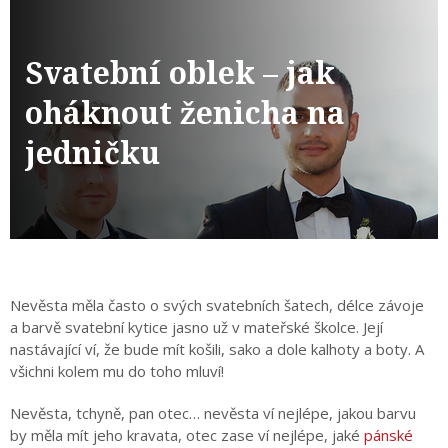
Svatební oblek – jak
oháknout ženicha na
jedničku
Nevěsta měla často o svých svatebních šatech, délce závoje
a barvě svatební kytice jasno už v mateřské školce. Její
nastávající ví, že bude mít košili, sako a dole kalhoty a boty. A
všichni kolem mu do toho mluví!
Nevěsta, tchyně, pan otec… nevěsta ví nejlépe, jakou barvu
by měla mít jeho kravata, otec zase ví nejlépe, jaké
pánské