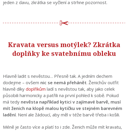
jeden z davu, zkrátka se vyčlení a strhne pozornost.
Kravata versus motýlek? Zkrátka
doplňky ke svatebnímu obleku
Hlavně ladit s nevěstou… Přesně tak. A jedním dechem
dodejme – ovšem
nic se nemá přehánět
. Ženichův outfit
hlavně díky
doplňkům
ladí s nevěstou tak, aby jako celek
působili harmonicky a patřili na první pohled k sobě. Pokud
má tedy
nevěsta například kytici v zajímavé barvě, musí
mít ženich na klopě malou kytičku ve stejném barevném
ladění
. Není ale žádoucí, aby měl v téže barvě třeba i košili.
Méně je často více a platí to i zde. Ženich může mít kravatu,