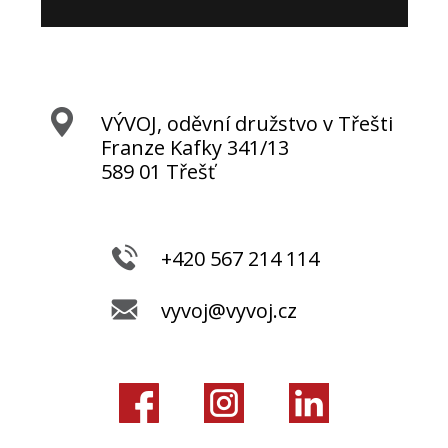
VÝVOJ, oděvní družstvo v Třešti
Franze Kafky 341/13
589 01 Třešť
+420 567 214 114
vyvoj@vyvoj.cz