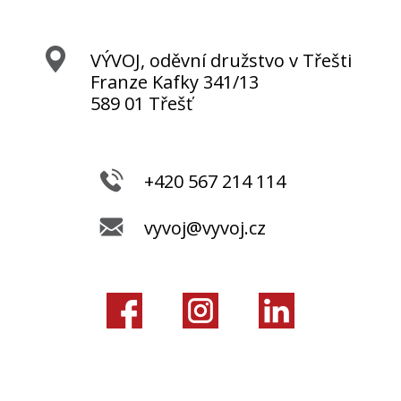
VÝVOJ, oděvní družstvo v Třešti
Franze Kafky 341/13
589 01 Třešť
+420 567 214 114
vyvoj@vyvoj.cz