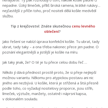
nenajdete. Ty pak rozhodují o tom, nakolik košile padne či
nepadne. Úzký límeček, příliš široká ramena, krátké rukávy…
nejčastější z příčin toho, proč nositeli dělá košile medvědí
službu.
Tip z krejčovství: Znáte skutečnou
cenu levného
oblečení
?
Jako řešení se nabízí úprava konfekční košile. Tu ubrat, tady
ubrat, tady taky – a ona třeba nakonec přece jen padne. O
poznání elegantnější a jistější je košile na míru.
Jak taky jinak, že? O té je tu přece celou dobu řeč …
Někdo jí dává přednost prostě proto, že si přeje nejlepší
možnou variantu. Někomu pro atypickou postavu ani nic
jiného ani nezbývá. U košile, která je střižená a šitá přesně
podle toho, co vyžadují nositelovy proporce, jsou střih,
límeček, výztuže, manžety, ostatně i náprsní kapsa,
v dokonalém souladu.