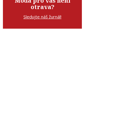
Móda pro vás není
otrava?
Sledujte náš žurnál!