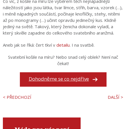
Co víc, z košile na míru lze výběrem těch nejnápadnější
náležitostí jako jsou látka, tvar límce, střih, barva, vzorek (…),
i méně nápadných součástí, počínaje knoflíčky, stehy, nitěmi
až po monogramy (…) učinit opravdu jedinečný kus.
Klidně
jediný na světě. Takový, který ženicha dokonale vyladí, a
který skvěle zapadne do celkového svatebního aranžmá.
Aneb jak se říká: čert tkví v
detailu
. I na svatbě.
Svatební košile na míru? Nebo snad celý oblek? Není nač
čekat!
Dohodněme se co nejdříve
< PŘEDCHOZÍ
DALŠÍ >