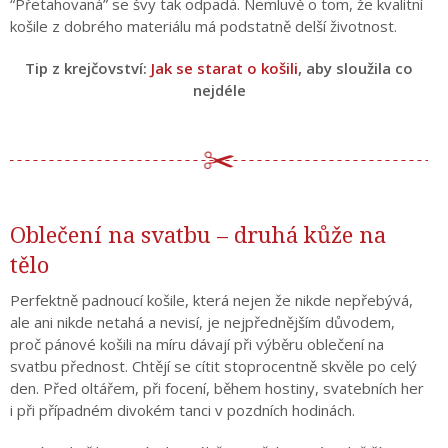
“Přetahovaná” se švy tak odpadá. Nemluvě o tom, že kvalitní
košile z dobrého materiálu má podstatně delší životnost.
Tip z krejčovství:
Jak se starat o košili
, aby sloužila co
nejdéle
Oblečení na svatbu – druhá kůže na
tělo
Perfektně padnoucí košile, která nejen že nikde nepřebývá,
ale ani nikde netahá a nevisí, je nejpřednějším důvodem,
proč pánové košili na míru dávají při výběru oblečení na
svatbu přednost. Chtějí se cítit stoprocentně skvěle po celý
den. Před oltářem, při focení, během hostiny, svatebních her
i při případném divokém tanci v pozdních hodinách.