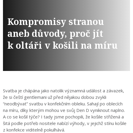
Kompromisy stranou
aneb důvody, proč jít
k oltáři v košili na míru
Svatba je chápána jako natolik významná událost a závazek,
že si čeští gentlemani už před nějakou dobou zvykli
“neodbývat” svatbu v konfekčním obleku. Sahají po oblecích
na míru, díky kterým mohou ve svůj Den D vyniknout naplno.
A co se košil týče? I tady jsme pochopili, že košile střižená a
šitá podle potřeb nositele nabízí výhody, v jejichž stínu košile
z konfekce viditelně pokulhává.