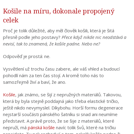
Košile na míru, dokonale propojený
celek
Proč je tolik důležité, aby měl člověk košili, která je šitá
přesně podle jeho postavy?
Přece když nikde nic neodstává a
nevisí, tak to znamená, že košile padne. Nebo ne?
Odpověď je prostá: ne.
Vysvětlení už trochu času zabere, ale váš vhled a budoucí
pohodlí nám za ten čas stojí. A kromě toho nás to
samozřejmě živí a baví, že ano.
Košile
, jak známo, se šijí z nepružných materiálů. Takovou,
která by byla stejně poddajná jako třeba elastické tričko,
ještě nikdo nevymyslel. Díkybohu. Horší formu degenerace
nejstarší součásti pánského šatníku si snad ani neumíme
představit. A právě proto, že se šije z materiálů, které
nepruží, má
pánská košile
navíc tolik švů, které na tričku