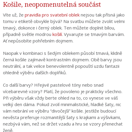
Košile, neopomenutelná součást
Víte už, že
pravidla pro svatební oblek
nejsou tak přísná jako
tomu v etiketě obvykle bývá? Na svatbu můžete zvolit velmi
tmavý, dokonce i černý oblek. Ten můžete doplnit bílou,
případně světle modrou
košilí
. Vyvarujte se tmavým barvám.
Ať nepůsobíte pohřebním dojmem.
Naopak v kombinaci s šedým oblekem působí tmavá, klidně
černá košile zajímavě kontrastním dojmem. Obě barvy jsou
neutrální, a tak velice benevolentně popouští uzdu fantazii
ohledně výběru dalších doplňků.
Co další barvy? Hřejivé pastelové tóny nebo snad
vícebarevné vzory? Platí, že povoleno je prakticky všechno.
Při výběru však vždy berte ohled na to, co vynese ve váš
velký den dáma. Pokud zvolí minimalistické, hladké šaty, nic
vám nebrání ve výběru “divočejší” košile. Jestliže budoucí
nevěsta preferuje rozmanitější šaty s krajkami a výšivkami,
nezbývá vám, než se držet vzadu a hru se vzory přenechat
ženě.