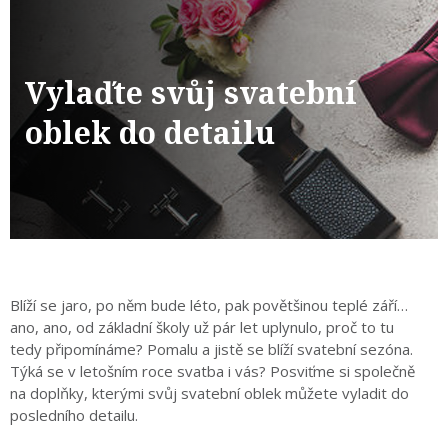
Vylaďte svůj svatební
oblek do detailu
Blíží se jaro, po něm bude léto, pak povětšinou teplé září…
ano, ano, od základní školy už pár let uplynulo, proč to tu
tedy připomínáme? Pomalu a jistě se blíží svatební sezóna.
Týká se v letošním roce svatba i vás? Posviťme si společně
na doplňky, kterými svůj svatební oblek můžete vyladit do
posledního detailu.