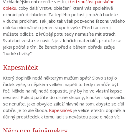
V chladnějším dni oceníte vestu,
třetí součást pánského
obleku
, coby další vrstvu oblečení, která vás spolehlivě
ochrání před chladem. Za teplého počasí ji možná budete
v duchu proklínat. Tak jako tak však pozvedne fazonu vašeho
obleku minimálně o jeden stupeň výše. Před tancem ji
můžete odložit, z krůpějí potu tedy nemusíte mít strach.
Svatební vesta se navíc šije z lehčích materiálů, protože se
jaksi počítá s tím, že ženich před a během obřadu zažije
“horké chvilky”.
Kapesníček
Který doplněk nedá některým mužům spát? Slovo stojí o
řádek výše, o nějakém velkém napětí tu tedy nemůže být
řeč. Někdo na něj nedá dopustit, jiný by ho ve vlastní kapse
nesnesl. Pokud patříte do druhé skupiny, k nošení kapesníčku
se nenuťte, jako obvykle záleží hlavně na tom, abyste se cítil
dobře. Je to ale škoda.
Kapesníček
je velice efektní doplněk a
účinný prostředek k tomu ladit s nevěstou zase o něco víc.
Něco pro fajnšmekry