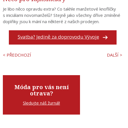
Je libo něco opravdu extra? Co takhle manžetové knoflíčky
s iniciálami novomanželů? Stejně jako všechny dříve zmíněné
doplňky jsou k mání na některé z našich prodejen.
Svatba? Jedině za doprovodu Vývoje
< PŘEDCHOZÍ
DALŠÍ >
Móda pro vás není
otrava?
Sledujte náš žurnál!