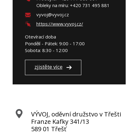
Obleky na míru: +420 731 495 881
vyvoj@vyvoj.cz
https://www.vyvoj.cz/
Otevírací doba
Pondělí - Pátek: 9:00 - 17:00
Sobota: 8:30 - 12:00
zjistěte více
VÝVOJ, oděvní družstvo v Třešti
Franze Kafky 341/13
589 01 Třešť