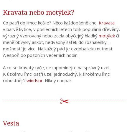
Kravata nebo motýlek?
Co patří do límce košile? Něco každopádně ano.
Kravata
v barvě kytice, v posledních letech tolik populární dřevěný,
výrazný vzorovaný nebo zcela obyčejný hladký
motýlek
či
méně obvyklý askot, hedvábný šátek do rozhalenky –
možností je více. Na každý pád je ozdoba krku nutnost.
Alespoň do pozdních večerních hodin.
A co se kravaty týče, nezapomínejte na správný uzel.
K úzkému límci patří uzel jednoduchý, k širokému límci
robustnější
windsor
. Nikdy naopak.
Vesta