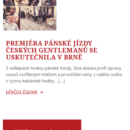
PREMIÉRA PÁNSKÉ JÍZDY
ČESKÝCH GENTLEMANŮ SE
USKUTEČNILA V BRNĚ
3 našlapané hodiny pánské módy, živá ukázka profi úpravy
vousů ostříleným holičem a prvotřídní rumy z celého světa
v rytmu kubánské hudby… […]
přečíst článek