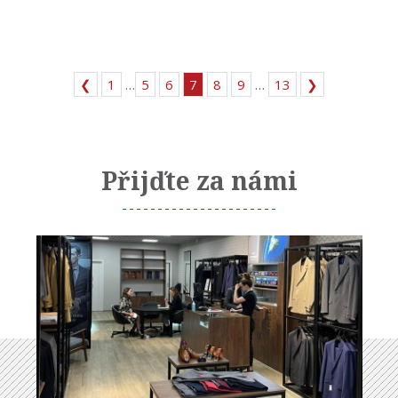
❮
1
…
5
6
7
8
9
…
13
❯
Přijďte za námi