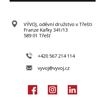
VÝVOJ, oděvní družstvo v Třešti
Franze Kafky 341/13
589 01 Třešť
+420 567 214 114
vyvoj@vyvoj.cz