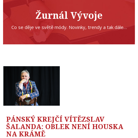
Žurnál Vývoje
Co se děje ve světě módy. Novinky, trendy a tak dále…
PÁNSKÝ KREJČÍ VÍTĚZSLAV
ŠALANDA: OBLEK NENÍ HOUSKA
NA KRÁMĚ