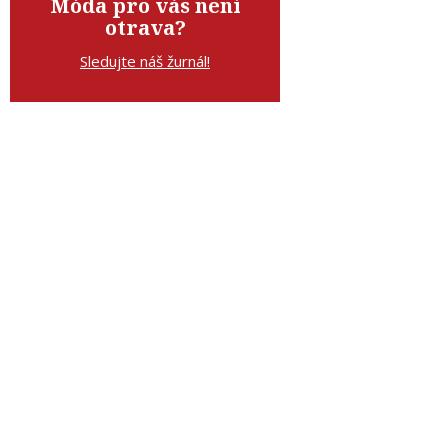
Móda pro vás není
otrava?
Sledujte náš žurnál!