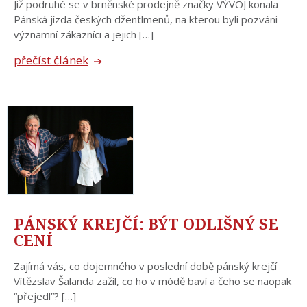
Již podruhé se v brněnské prodejně značky VÝVOJ konala
Pánská jízda českých džentlmenů, na kterou byli pozváni
významní zákazníci a jejich […]
přečíst článek
PÁNSKÝ KREJČÍ: BÝT ODLIŠNÝ SE
CENÍ
Zajímá vás, co dojemného v poslední době pánský krejčí
Vítězslav Šalanda zažil, co ho v módě baví a čeho se naopak
“přejedl”? […]