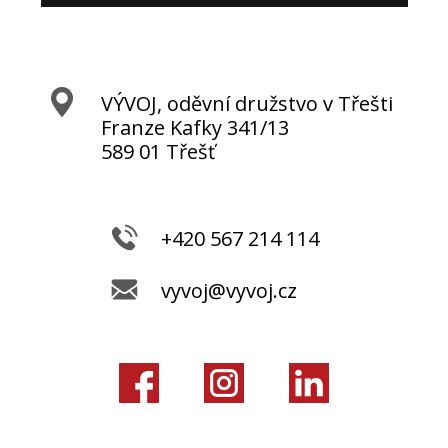
VÝVOJ, oděvní družstvo v Třešti
Franze Kafky 341/13
589 01 Třešť
+420 567 214 114
vyvoj@vyvoj.cz