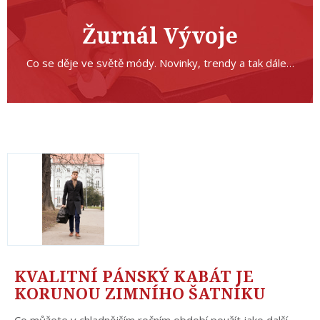
Žurnál Vývoje
Co se děje ve světě módy. Novinky, trendy a tak dále…
KVALITNÍ PÁNSKÝ KABÁT JE
KORUNOU ZIMNÍHO ŠATNÍKU