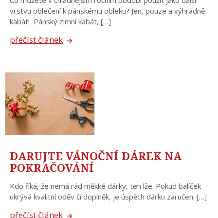
Co můžete v chladnějším ročním období použít jako další
vrstvu oblečení k pánskému obleku? Jen, pouze a výhradně
kabát! Pánský zimní kabát, […]
přečíst článek
DARUJTE VÁNOČNÍ DÁREK NA
POKRAČOVÁNÍ
Kdo říká, že nemá rád měkké dárky, ten lže. Pokud balíček
ukrývá kvalitní oděv či doplněk, je úspěch dárku zaručen. […]
přečíst článek