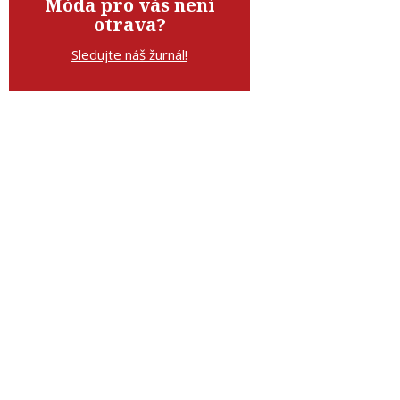
Móda pro vás není
otrava?
Sledujte náš žurnál!