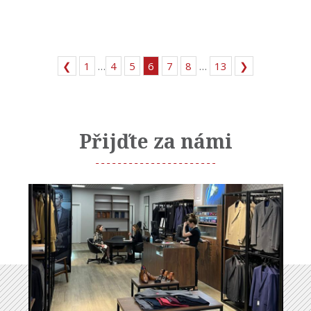
❮
1
…
4
5
6
7
8
…
13
❯
Přijďte za námi