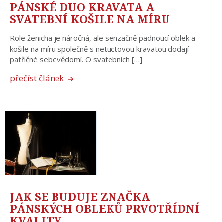
PÁNSKÉ DUO KRAVATA A
SVATEBNÍ KOŠILE NA MÍRU
Role ženicha je náročná, ale senzačně padnoucí oblek a
košile na míru společně s netuctovou kravatou dodají
patřičné sebevědomí. O svatebních […]
přečíst článek
JAK SE BUDUJE ZNAČKA
PÁNSKÝCH OBLEKŮ PRVOTŘÍDNÍ
KVALITY