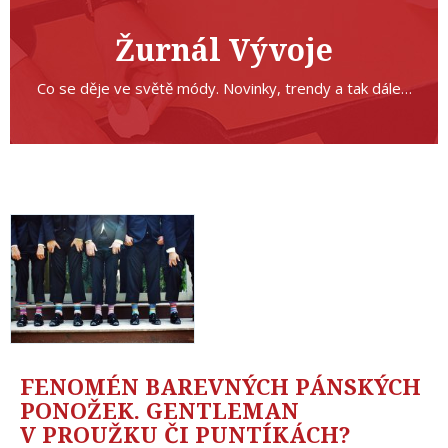
Žurnál Vývoje
Co se děje ve světě módy. Novinky, trendy a tak dále…
FENOMÉN BAREVNÝCH PÁNSKÝCH
PONOŽEK. GENTLEMAN
V PROUŽKU ČI PUNTÍKÁCH?