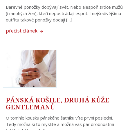
Barevné ponožky dobývají svět. Nebo alespoň srdce mužů
(i mnohých žen), kteří nepostrádají esprit. I nejšedivějšímu
outfitu takové ponožky dodají […]
přečíst článek
PÁNSKÁ KOŠILE, DRUHÁ KŮŽE
GENTLEMANŮ
O tomhle kousku pánského šatníku víte první poslední.
Tedy možná si to myslíte a možná vás pár drobnostmi