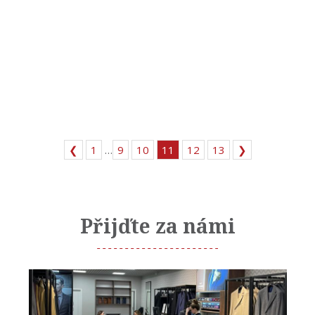
❮
1
…
9
10
11
12
13
❯
Přijďte za námi