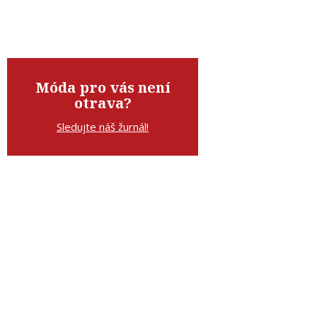
Móda pro vás není
otrava?
Sledujte náš žurnál!