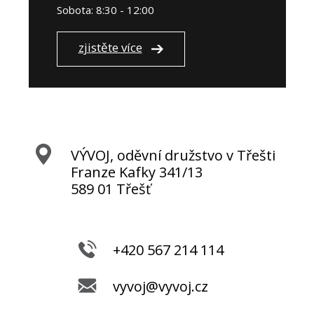
Sobota: 8:30 - 12:00
zjistěte více
VÝVOJ, oděvní družstvo v Třešti
Franze Kafky 341/13
589 01 Třešť
+420 567 214 114
vyvoj@vyvoj.cz