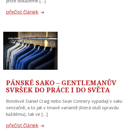
ještě dokážeme […]
přečíst článek
PÁNSKÉ SAKO – GENTLEMANŮV
SVRŠEK DO PRÁCE I DO SVĚTA
Bondové Daniel Craig nebo Sean Connery vypadají v saku
senzačně, a to jak v tmavé variantě (která sluší opravdu
každému), tak ve […]
přečíst článek